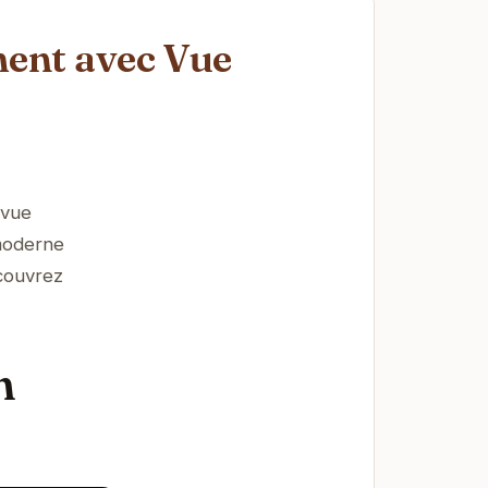
ment avec Vue
 vue
 moderne
écouvrez
n