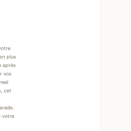
votre
en plus
e après
r vos
meil
, cet
radis.
e votre