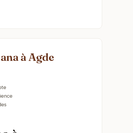
sana à Agde
ote
ience
des