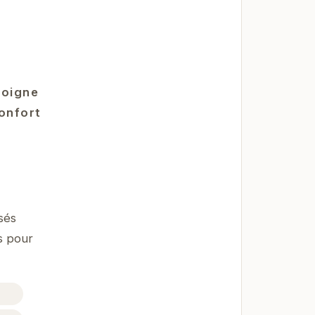
moigne
confort
sés
s pour