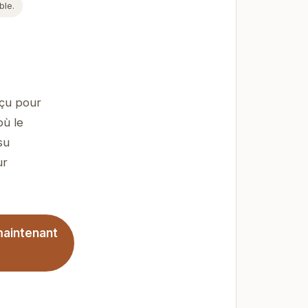
ble.
nçu pour
où le
su
ur
maintenant