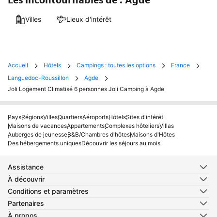
Les incontournables de : Agde
Villes
Lieux d'intérêt
Accueil
Hôtels
Campings : toutes les options
France
Languedoc-Roussillon
Agde
Joli Logement Climatisé 6 personnes Joli Camping à Agde
Pays
Régions
Villes
Quartiers
Aéroports
Hôtels
Sites d'intérêt
Maisons de vacances
Appartements
Complexes hôteliers
Villas
Auberges de jeunesse
B&B/Chambres d'hôtes
Maisons d'Hôtes
Des hébergements uniques
Découvrir les séjours au mois
Assistance
À découvrir
Conditions et paramètres
Partenaires
À propos