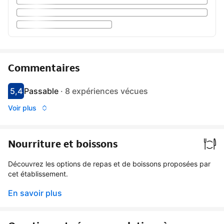
Commentaires
5,4
Passable
·
8 expériences vécues
Avec une note de 5.4
passable
Voir plus
Nourriture et boissons
Découvrez les options de repas et de boissons proposées par
cet établissement.
En savoir plus