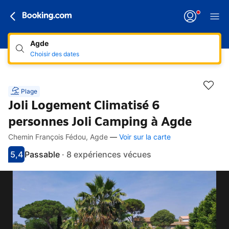
Agde
Choisir des dates
Plage
Joli Logement Climatisé 6
personnes Joli Camping à Agde
Chemin François Fédou, Agde
—
Voir sur la carte
Accès rapides
Aller à la description
Aller aux équipements
Aller aux hébergements
Aller aux conditions
5,4
Passable
·
8 expériences vécues
Avec une note de 5.4
passable